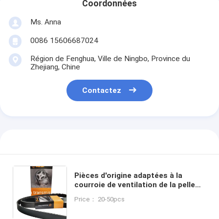
Coordonnées
Ms. Anna
0086 15606687024
Région de Fenghua, Ville de Ningbo, Province du
Zhejiang, Chine
Contactez
Pièces d'origine adaptées à la
courroie de ventilation de la pelle
KOMATSU
Price： 20-50pcs
8PK1734/8PK1780/8PK2245
courroie à engrenages en V dentée