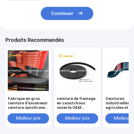
en V
Continuer
Produits Recommandés
Fabrique en gros
ceinture de freinage
Ceintures
ceinture d'ascenseur
en caoutchouc
industrielles
ceinture synchrone
ouverte OEM
agricoles et
Taille 510H pour
ceinture d'ascenseur
ceintures
machines
de qualité ceinture
continentales
Meilleur prix
Meilleur prix
Meilleur p
industrielles
de porte à rouleaux
3HC4520 LA
ceinture en
ceinture pour les
caoutchouc sans fin
machines et