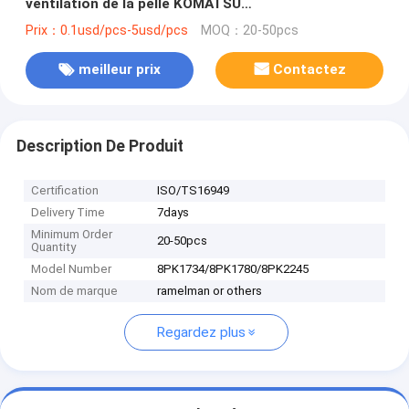
ventilation de la pelle KOMATSU
8PK1734/8PK1780/8PK2245 courroie à engrenages
Prix：0.1usd/pcs-5usd/pcs
MOQ：20-50pcs
en V dentée en V
meilleur prix
Contactez
Description De Produit
Certification
ISO/TS16949
Delivery Time
7days
Minimum Order
20-50pcs
Quantity
Model Number
8PK1734/8PK1780/8PK2245
Nom de marque
ramelman or others
Regardez plus